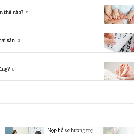
n thế nào?
hai sản
háng?
Nộp hồ sơ hưởng trợ