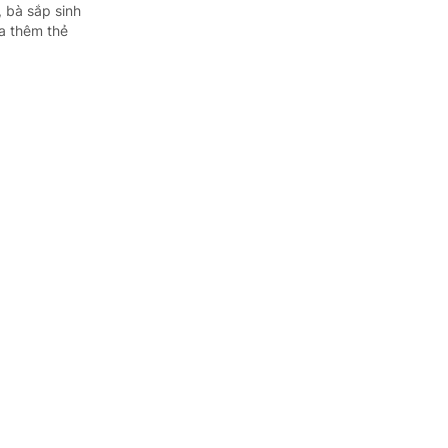
 bà sắp sinh
a thêm thẻ
ế nào?
lắp. Sau khi
 với trong hồ