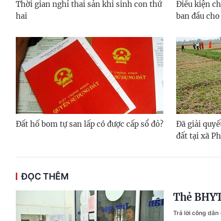
Thời gian nghỉ thai sản khi sinh con thứ
Điều kiện c
hai
ban đầu cho 
Đất hố bom tự san lấp có được cấp sổ đỏ?
Đã giải quy
đất tại xã P
ĐỌC THÊM
Thẻ BHYT 
Trả lời công dân