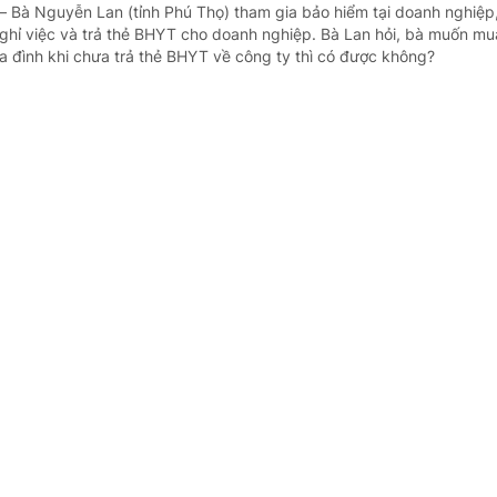
– Bà Nguyễn Lan (tỉnh Phú Thọ) tham gia bảo hiểm tại doanh nghiệp,
ghỉ việc và trả thẻ BHYT cho doanh nghiệp. Bà Lan hỏi, bà muốn mu
a đình khi chưa trả thẻ BHYT về công ty thì có được không?
g mời thầu không đúng với thiết kế, xử lý th
 - doanh nghiệp
9 năm trước
- Công ty TNHH Hà Phát Thịnh đang chuẩn bị đấu thầu gói thầu xây 
ty phát hiện ra có 2 khối lượng công việc trong mời thầu nhiều hơn so
 hợp đồng không hưởng phụ cấp thu hút