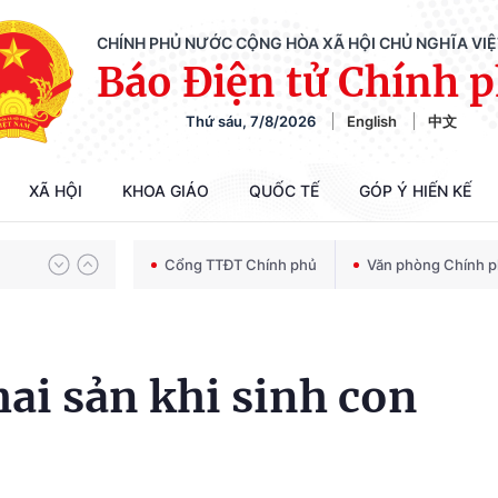
CHÍNH PHỦ NƯỚC CỘNG HÒA XÃ HỘI CHỦ NGHĨA VI
Báo Điện tử Chính 
Thứ sáu, 7/8/2026
English
中文
Chiến dịch 500 ngày đêm tìm kiếm, quy tập và xác định danh tính hài cốt liệt sĩ
XÃ HỘI
KHOA GIÁO
QUỐC TẾ
GÓP Ý HIẾN KẾ
Bảo vệ nền tảng tư tưởng của Đảng trong kỷ nguyên phát triển mới
Cổng TTĐT Chính phủ
Văn phòng Chính 
Chiến dịch 500 ngày đêm tìm kiếm, quy tập và xác định danh tính hài cốt liệt sĩ
hai sản khi sinh con