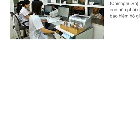
(Chinhphu.vn) 
con nên phải n
bảo hiểm hộ gi
Khối lượn
Trả lời công dân
(Chinhphu.vn) 
kiểm tra Công 
sơ thiết kế.
Giáo viên