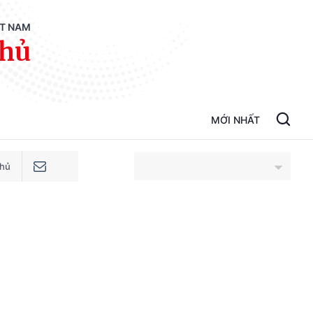
ỆT NAM
phủ
MỚI NHẤT
phủ
An Giang
Bắc Ninh
Cao Bằng