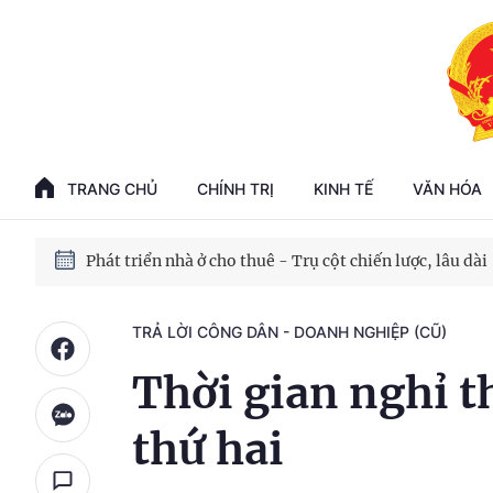
Phát triển kinh tế nhà nước trong kỷ nguyên mới
100 ngày xử lý các điểm nghẽn về chuyển đổi số
TRANG CHỦ
CHÍNH TRỊ
KINH TẾ
VĂN HÓA
Phát triển nhà ở cho thuê - Trụ cột chiến lược, lâu dài
Phát triển kinh tế nhà nước trong kỷ nguyên mới
TRẢ LỜI CÔNG DÂN - DOANH NGHIỆP (CŨ)
Thời gian nghỉ t
thứ hai