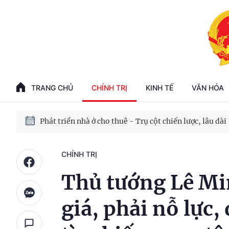
Phát triển kinh tế nhà nước trong kỷ nguyên mới
100 ngày xử lý các điểm nghẽn về chuyển đổi số
TRANG CHỦ
CHÍNH TRỊ
KINH TẾ
VĂN HÓA
Phát triển nhà ở cho thuê - Trụ cột chiến lược, lâu dài
Phát triển kinh tế nhà nước trong kỷ nguyên mới
CHÍNH TRỊ
Thủ tướng Lê M
giá, phải nỗ lực,