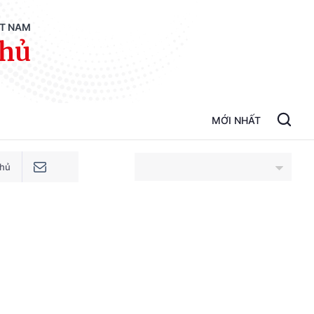
ỆT NAM
phủ
MỚI NHẤT
phủ
An Giang
Bắc Ninh
Cao Bằng