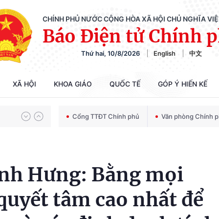
CHÍNH PHỦ NƯỚC CỘNG HÒA XÃ HỘI CHỦ NGHĨA VI
Báo Điện tử Chính 
Thứ hai, 10/8/2026
English
中文
Chiến dịch 500 ngày đêm tìm kiếm, quy tập và xác định danh tính hài cốt liệt sĩ
XÃ HỘI
KHOA GIÁO
QUỐC TẾ
GÓP Ý HIẾN KẾ
Bảo vệ nền tảng tư tưởng của Đảng trong kỷ nguyên phát triển mới
Cổng TTĐT Chính phủ
Văn phòng Chính 
Chiến dịch 500 ngày đêm tìm kiếm, quy tập và xác định danh tính hài cốt liệt sĩ
inh Hưng: Bằng mọi
 quyết tâm cao nhất để