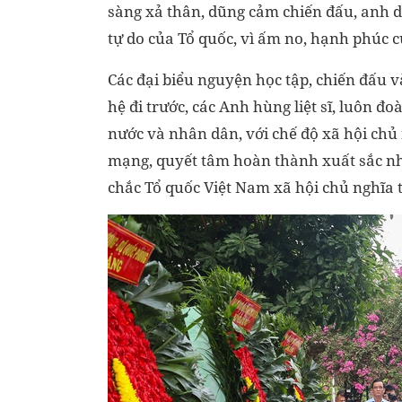
sàng xả thân, dũng cảm chiến đấu, anh dũ
tự do của Tổ quốc, vì ấm no, hạnh phúc 
Các đại biểu nguyện học tập, chiến đấu và
hệ đi trước, các Anh hùng liệt sĩ, luôn đ
nước và nhân dân, với chế độ xã hội ch
mạng, quyết tâm hoàn thành xuất sắc nh
chắc Tổ quốc Việt Nam xã hội chủ nghĩa 