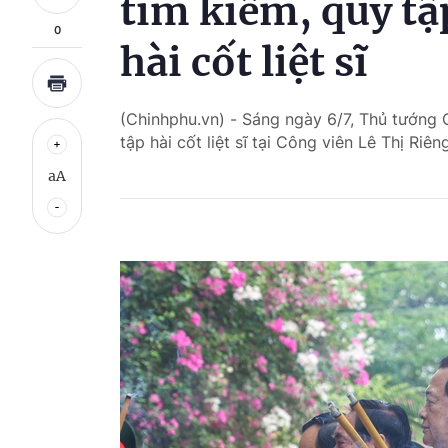
tìm kiếm, quy tậ
0
hài cốt liệt sĩ
(Chinhphu.vn) - Sáng ngày 6/7, Thủ tướng C
tập hài cốt liệt sĩ tại Công viên Lê Thị R
aA