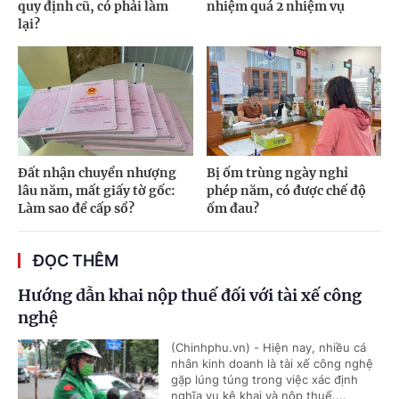
quy định cũ, có phải làm
nhiệm quá 2 nhiệm vụ
lại?
Đất nhận chuyển nhượng
Bị ốm trùng ngày nghỉ
lâu năm, mất giấy tờ gốc:
phép năm, có được chế độ
Làm sao để cấp sổ?
ốm đau?
ĐỌC THÊM
Hướng dẫn khai nộp thuế đối với tài xế công
nghệ
(Chinhphu.vn) - Hiện nay, nhiều cá
nhân kinh doanh là tài xế công nghệ
gặp lúng túng trong việc xác định
nghĩa vụ kê khai và nộp thuế....