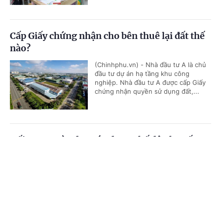
Cấp Giấy chứng nhận cho bên thuê lại đất thế
nào?
(Chinhphu.vn) - Nhà đầu tư A là chủ
đầu tư dự án hạ tầng khu công
nghiệp. Nhà đầu tư A được cấp Giấy
chứng nhận quyền sử dụng đất,...
Đối tượng nào được áp dụng chế độ phụ cấp
thu hút?
Cổng TTĐT Chính phủ
English
中文
(Chinhphu.vn) - Ông Lê Hùng (Huế)
là giáo viên, công tác 22 năm ở xã
Trang chủ
Media
Tin nóng
Thông tin
đặc biệt khó khăn. Tháng 8/2020 ông
được chuyển đến xã thuận lợi, đã...
Chuyên mục