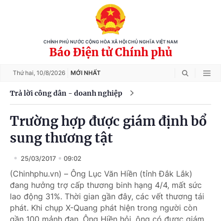
CHÍNH PHỦ NƯỚC CỘNG HÒA XÃ HỘI CHỦ NGHĨA VIỆT NAM
Báo Điện tử Chính phủ
Thứ hai,
10/8/2026
MỚI NHẤT
Trả lời công dân - doanh nghiệp
Trường hợp được giám định bổ
sung thương tật
25/03/2017
09:02
(Chinhphu.vn) – Ông Lục Văn Hiền (tỉnh Đắk Lắk)
đang hưởng trợ cấp thương binh hạng 4/4, mất sức
lao động 31%. Thời gian gần đây, các vết thương tái
phát. Khi chụp X-Quang phát hiện trong người còn
gần 100 mảnh đạn. Ông Hiền hỏi, ông có được giám