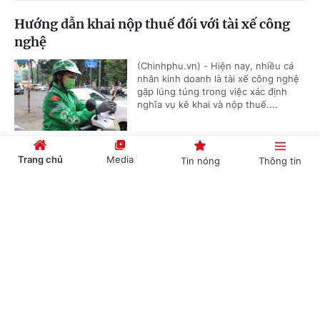
Hướng dẫn khai nộp thuế đối với tài xế công
nghệ
(Chinhphu.vn) - Hiện nay, nhiều cá
nhân kinh doanh là tài xế công nghệ
gặp lúng túng trong việc xác định
nghĩa vụ kê khai và nộp thuế....
Trang chủ
Media
Tin nóng
Thông tin
Kiến nghị xem xét mức lương công chức xã
Cổng TTĐT Chính phủ
English
中文
(Chinhphu.vn) - Bộ Nội vụ tiếp tục
chủ động phối hợp với các bộ, cơ
quan liên quan nghiên cứu, đề xuất
chính sách tiền lương mới theo tinh...
Chuyên mục
Cho thuê nhà ở xã hội sai quy định có thể bị