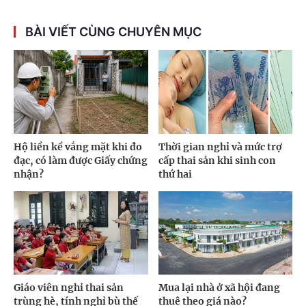
BÀI VIẾT CÙNG CHUYÊN MỤC
Hộ liền kề vắng mặt khi đo
Thời gian nghỉ và mức trợ
đạc, có làm được Giấy chứng
cấp thai sản khi sinh con
nhận?
thứ hai
Giáo viên nghỉ thai sản
Mua lại nhà ở xã hội đang
trùng hè, tính nghỉ bù thế
thuê theo giá nào?