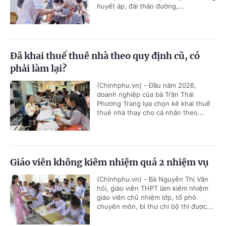
huyết áp, đái tháo đường,...
Đã khai thuế thuê nhà theo quy định cũ, có
phải làm lại?
(Chinhphu.vn) - Đầu năm 2026,
doanh nghiệp của bà Trần Thái
Phương Trang lựa chọn kê khai thuế
thuê nhà thay cho cá nhân theo...
Giáo viên không kiêm nhiệm quá 2 nhiệm vụ
(Chinhphu.vn) - Bà Nguyễn Thị Vân
hỏi, giáo viên THPT làm kiêm nhiệm
giáo viên chủ nhiệm lớp, tổ phó
chuyên môn, bí thư chi bộ thì được...