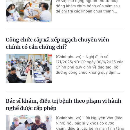
về việc sử dụng nguồn thu từ hoạt
động khám chữa bệnh của năm sau
để chi trả các khoản chưa thanh...
Công chức cấp xã xếp ngạch chuyên viên
chính có cần chứng chỉ?
(Chinhphu.vn) - Nghị định số
171/2025/NĐ-CP ngày 30/6/2025 của
Chính phủ quy định về đào tạo, bồi
dưỡng công chức không quy định...
Bác sĩ khám, điều trị bệnh theo phạm vi hành
nghề được cấp phép
(Chinhphu.vn) - Bà Nguyễn Vân (Bắc
Ninh) hỏi, bác sĩ y khoa có được
khám, điều trị các bệnh mạn tính tăng