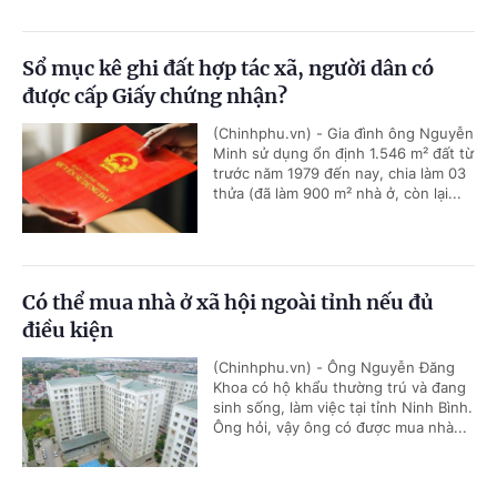
Sổ mục kê ghi đất hợp tác xã, người dân có
được cấp Giấy chứng nhận?
(Chinhphu.vn) - Gia đình ông Nguyễn
Minh sử dụng ổn định 1.546 m² đất từ
trước năm 1979 đến nay, chia làm 03
thửa (đã làm 900 m² nhà ở, còn lại...
Có thể mua nhà ở xã hội ngoài tỉnh nếu đủ
điều kiện
(Chinhphu.vn) - Ông Nguyễn Đăng
Khoa có hộ khẩu thường trú và đang
sinh sống, làm việc tại tỉnh Ninh Bình.
Ông hỏi, vậy ông có được mua nhà...