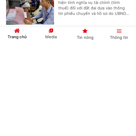
hiện tính nghĩa vụ tài chính (tính
thuế) đối với đất đai dựa vào thông
tin phiếu chuyển và hồ sơ do UBND...
Trang chủ
Media
Tin nóng
Thông tin
Bồi dưỡng học sinh thi giải thể thao có được
quy đổi tiết dạy?
Cổng TTĐT Chính phủ
English
中文
(Chinhphu.vn) - Bà Thanh Thủy là
giáo viên Giáo dục thể chất cấp
THCS, được phân công bồi dưỡng đội
tuyển học sinh giỏi thể dục thể...
Chuyên mục
Xác định nguồn gốc đất khi công nhận đất ở
CHÍNH TRỊ
KINH TẾ
(Chinhphu.vn) - Bà Nguyễn Thanh
VĂN HÓA
XÃ HỘI
Tuyền có 350 m² đất, được cấp Giấy
chứng nhận năm 2010, mục đích sử
dụng đất trồng cây lâu năm, nguồn...
KHOA GIÁO
QUỐC TẾ