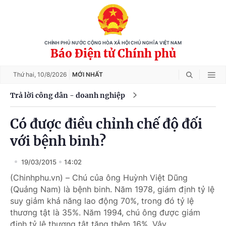
CHÍNH PHỦ NƯỚC CỘNG HÒA XÃ HỘI CHỦ NGHĨA VIỆT NAM
Báo Điện tử Chính phủ
Thứ hai,
10/8/2026
MỚI NHẤT
Trả lời công dân - doanh nghiệp
Có được điều chỉnh chế độ đối
với bệnh binh?
19/03/2015
14:02
(Chinhphu.vn) – Chú của ông Huỳnh Việt Dũng
(Quảng Nam) là bệnh binh. Năm 1978, giám định tỷ lệ
suy giảm khả năng lao động 70%, trong đó tỷ lệ
thương tật là 35%. Năm 1994, chú ông được giám
định tỷ lệ thương tật tăng thêm 16%. Vậy,