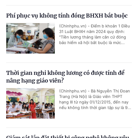
Phí phục vụ không tính đóng BHXH bắt buộc
(Chinhphu.vn) - Điểm b khoản 1 Điều
31 Luật BHXH năm 2024 quy định:
"Tiền lương tháng làm căn cứ đóng
bảo hiểm xã hội bắt buộc là mức...
Thời gian nghỉ không lương có được tính để
nâng hạng giáo viên?
(Chinhphu.vn) - Bà Nguyễn Thị Đoan
Trang (Hà Nội) là Giáo viên THPT
hạng III từ ngày 01/12/2015, đến nay
nếu không tính thời gian tập sự là 9...
Giám sát lắp đặt thiết bị công nghệ không yêu