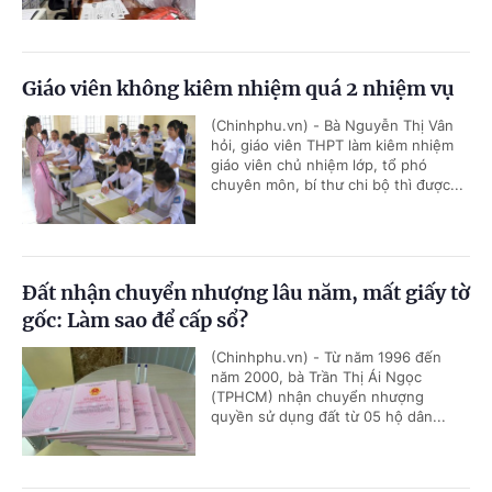
Giáo viên không kiêm nhiệm quá 2 nhiệm vụ
(Chinhphu.vn) - Bà Nguyễn Thị Vân
hỏi, giáo viên THPT làm kiêm nhiệm
giáo viên chủ nhiệm lớp, tổ phó
chuyên môn, bí thư chi bộ thì được...
Đất nhận chuyển nhượng lâu năm, mất giấy tờ
gốc: Làm sao để cấp sổ?
(Chinhphu.vn) - Từ năm 1996 đến
năm 2000, bà Trần Thị Ái Ngọc
(TPHCM) nhận chuyển nhượng
quyền sử dụng đất từ 05 hộ dân...