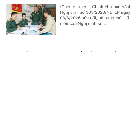
(Chinhphu.vn) - Chính phủ ban hành
Nghị định số 305/2026/NĐ-CP ngày
03/8/2026 sửa đổi, bổ sung một số
điều của Nghị định số...
Chức năng, nhiệm vụ, cơ cấu tổ chức mới của
Bộ Ngoại giao
Cổng TTĐT Chính phủ
English
中文
(Chinhphu.vn) - Chính phủ ban hành
Nghị định số 306/2026/NĐ-CP quy
Trang chủ
Media
Tin nóng
Thông tin
định chức năng, nhiệm vụ, quyền hạn
và cơ cấu tổ chức của Bộ Ngoại giao.
Chuyên mục
Bổ nhiệm 2 Thứ trưởng Bộ Ngoại giao
CHÍNH TRỊ
KINH TẾ
(Chinhphu.vn) - Thủ tướng Chính phủ
VĂN HÓA
XÃ HỘI
Lê Minh Hưng đã ký các Quyết định