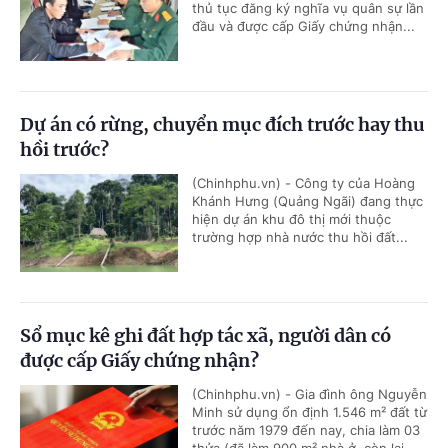
thủ tục đăng ký nghĩa vụ quân sự lần
đầu và được cấp Giấy chứng nhận...
Dự án có rừng, chuyển mục đích trước hay thu
hồi trước?
(Chinhphu.vn) - Công ty của Hoàng
Khánh Hưng (Quảng Ngãi) đang thực
hiện dự án khu đô thị mới thuộc
trường hợp nhà nước thu hồi đất...
Sổ mục kê ghi đất hợp tác xã, người dân có
được cấp Giấy chứng nhận?
(Chinhphu.vn) - Gia đình ông Nguyễn
Minh sử dụng ổn định 1.546 m² đất từ
trước năm 1979 đến nay, chia làm 03
thửa (đã làm 900 m² nhà ở, còn lại...