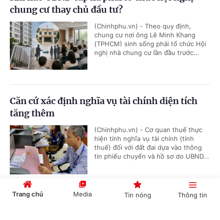
chung cư thay chủ đầu tư?
(Chinhphu.vn) - Theo quy định,
chung cư nơi ông Lê Minh Khang
(TPHCM) sinh sống phải tổ chức Hội
nghị nhà chung cư lần đầu trước...
Căn cứ xác định nghĩa vụ tài chính diện tích
tăng thêm
(Chinhphu.vn) - Cơ quan thuế thực
hiện tính nghĩa vụ tài chính (tính
thuế) đối với đất đai dựa vào thông
tin phiếu chuyển và hồ sơ do UBND...
Trang chủ
Media
Tin nóng
Thông tin
Bồi dưỡng học sinh thi giải thể thao có được
quy đổi tiết dạy?