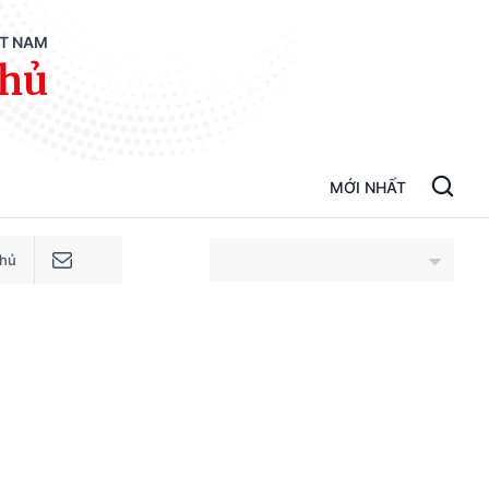
ỆT NAM
phủ
MỚI NHẤT
phủ
An Giang
Bắc Ninh
Cao Bằng