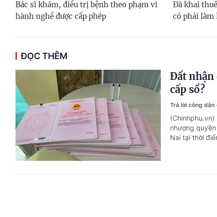
Bác sĩ khám, điều trị bệnh theo phạm vi
Đã khai thuế
hành nghề được cấp phép
có phải làm 
ĐỌC THÊM
Đất nhận 
cấp sổ?
Trả lời công dân
(Chinhphu.vn)
nhượng quyền 
Nai tại thời đi
Bị ốm trù
Trả lời công dân