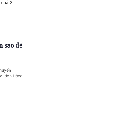
 quá 2
m sao để
chuyển
c, tỉnh Đồng
au?