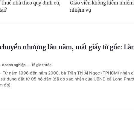
 thuê nhà theo quy định cũ,
Giáo viên không kiêm nhiệm
lại?
nhiệm vụ
chuyển nhượng lâu năm, mất giấy tờ gốc: Là
 - doanh nghiệp
15 giờ trước
 - Từ năm 1996 đến năm 2000, bà Trần Thị Ái Ngọc (TPHCM) nhận 
sử dụng đất từ 05 hộ dân (đã có xác nhận của UBND xã Long Phướ
ểm đó).
ng ngày nghỉ phép năm, có được chế độ ốm đ
 - doanh nghiệp
1 ngày trước