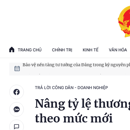
Phát triển kinh tế nhà nước trong kỷ nguyên mới
100 ngày xử lý các điểm nghẽn về chuyển đổi số
TRANG CHỦ
CHÍNH TRỊ
KINH TẾ
VĂN HÓA
Phát triển nhà ở cho thuê - Trụ cột chiến lược, lâu dài
Phát triển kinh tế nhà nước trong kỷ nguyên mới
TRẢ LỜI CÔNG DÂN - DOANH NGHIỆP
Nâng tỷ lệ thươn
theo mức mới