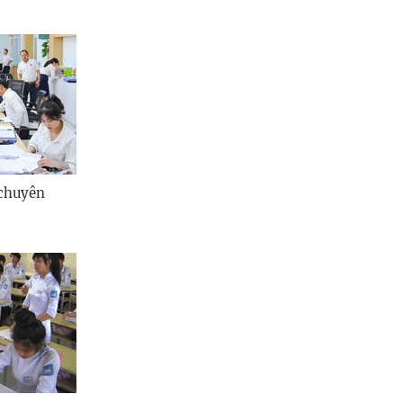
Quảng Ngãi
Quảng Ninh
Quảng Trị
Sơn La
Thanh Hóa
 chuyên
Thái Nguyên
Thừa Thiên Huế
Tuyên Quang
Tây Ninh
Vĩnh Long