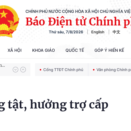
CHÍNH PHỦ NƯỚC CỘNG HÒA XÃ HỘI CHỦ NGHĨA VI
Báo Điện tử Chính 
Thứ sáu, 7/8/2026
English
中文
Chiến dịch 500 ngày đêm tìm kiếm, quy tập và xác định danh tính hài cốt liệt sĩ
XÃ HỘI
KHOA GIÁO
QUỐC TẾ
GÓP Ý HIẾN KẾ
Bảo vệ nền tảng tư tưởng của Đảng trong kỷ nguyên phát triển mới
Cổng TTĐT Chính phủ
Văn phòng Chính 
Chiến dịch 500 ngày đêm tìm kiếm, quy tập và xác định danh tính hài cốt liệt sĩ
g tật, hưởng trợ cấp