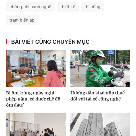
chứng chỉ hành nghề
thiết kế
thi công
trạm biến áp
BÀI VIẾT CÙNG CHUYÊN MỤC
Bị ốm trùng ngày nghỉ
Hướng dẫn khai nộp thuế
phép năm, có được chế độ
đối với tài xế công nghệ
ốm đau?