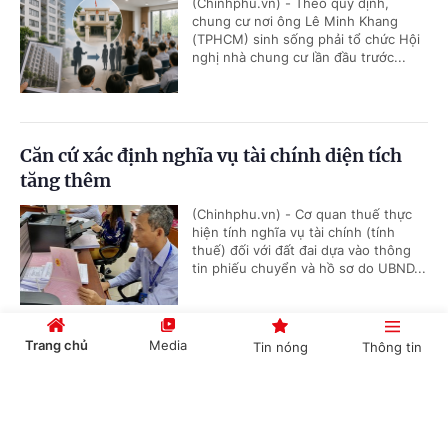
(Chinhphu.vn) - Theo quy định,
chung cư nơi ông Lê Minh Khang
(TPHCM) sinh sống phải tổ chức Hội
nghị nhà chung cư lần đầu trước...
Căn cứ xác định nghĩa vụ tài chính diện tích
tăng thêm
(Chinhphu.vn) - Cơ quan thuế thực
hiện tính nghĩa vụ tài chính (tính
thuế) đối với đất đai dựa vào thông
tin phiếu chuyển và hồ sơ do UBND...
Trang chủ
Media
Tin nóng
Thông tin
Bồi dưỡng học sinh thi giải thể thao có được
quy đổi tiết dạy?
Cổng TTĐT Chính phủ
English
中文
(Chinhphu.vn) - Bà Thanh Thủy là
giáo viên Giáo dục thể chất cấp