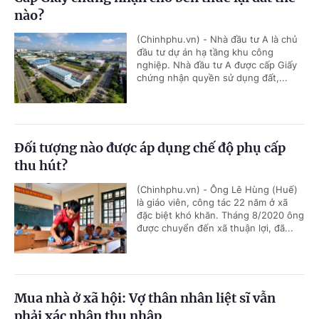
nào?
(Chinhphu.vn) - Nhà đầu tư A là chủ
đầu tư dự án hạ tầng khu công
nghiệp. Nhà đầu tư A được cấp Giấy
chứng nhận quyền sử dụng đất,...
Đối tượng nào được áp dụng chế độ phụ cấp
thu hút?
(Chinhphu.vn) - Ông Lê Hùng (Huế)
là giáo viên, công tác 22 năm ở xã
đặc biệt khó khăn. Tháng 8/2020 ông
được chuyển đến xã thuận lợi, đã...
Mua nhà ở xã hội: Vợ thân nhân liệt sĩ vẫn
phải xác nhận thu nhập