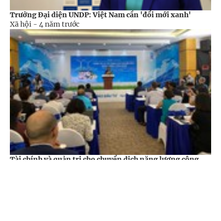
Trưởng Đại diện UNDP: Việt Nam cần 'đổi mới xanh'
Xã hội -
4 năm trước
Tài chính và quản trị cho chuyển dịch năng lượng công
bằng
Kinh tế -
4 năm trước
Cổng TTĐT Chính phủ
English
中文
Trang chủ
Media
Tin nóng
Thông tin