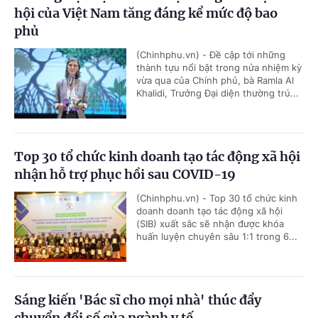
hội của Việt Nam tăng đáng kể mức độ bao
phủ
(Chinhphu.vn) - Đề cập tới những
thành tựu nổi bật trong nửa nhiệm kỳ
vừa qua của Chính phủ, bà Ramla Al
Khalidi, Trưởng Đại diện thường trú...
Top 30 tổ chức kinh doanh tạo tác động xã hội
nhận hỗ trợ phục hồi sau COVID-19
(Chinhphu.vn) - Top 30 tổ chức kinh
doanh doanh tạo tác động xã hội
(SIB) xuất sắc sẽ nhận được khóa
huấn luyện chuyên sâu 1:1 trong 6...
Sáng kiến 'Bác sĩ cho mọi nhà' thúc đẩy
chuyển đổi số của ngành y tế