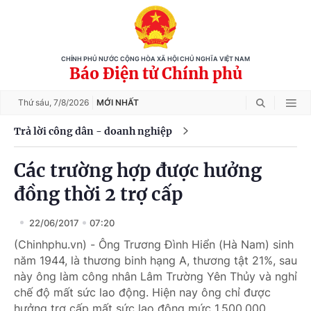
CHÍNH PHỦ NƯỚC CỘNG HÒA XÃ HỘI CHỦ NGHĨA VIỆT NAM
Báo Điện tử Chính phủ
Thứ sáu,
7/8/2026
MỚI NHẤT
Trả lời công dân - doanh nghiệp
Các trường hợp được hưởng
đồng thời 2 trợ cấp
22/06/2017
07:20
(Chinhphu.vn) - Ông Trương Đình Hiển (Hà Nam) sinh
năm 1944, là thương binh hạng A, thương tật 21%, sau
này ông làm công nhân Lâm Trường Yên Thủy và nghỉ
chế độ mất sức lao động. Hiện nay ông chỉ được
hưởng trợ cấp mất sức lao động mức 1.500.000