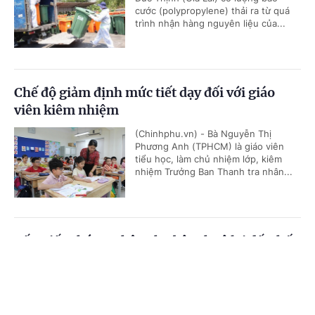
cước (polypropylene) thải ra từ quá
trình nhận hàng nguyên liệu của...
Chế độ giảm định mức tiết dạy đối với giáo
viên kiêm nhiệm
(Chinhphu.vn) - Bà Nguyễn Thị
Phương Anh (TPHCM) là giáo viên
tiểu học, làm chủ nhiệm lớp, kiêm
nhiệm Trưởng Ban Thanh tra nhân...
Cấp Giấy chứng nhận cho bên thuê lại đất thế
nào?
Cổng TTĐT Chính phủ
English
中文
(Chinhphu.vn) - Nhà đầu tư A là chủ
đầu tư dự án hạ tầng khu công
Trang chủ
Media
Tin nóng
Thông tin
nghiệp. Nhà đầu tư A được cấp Giấy