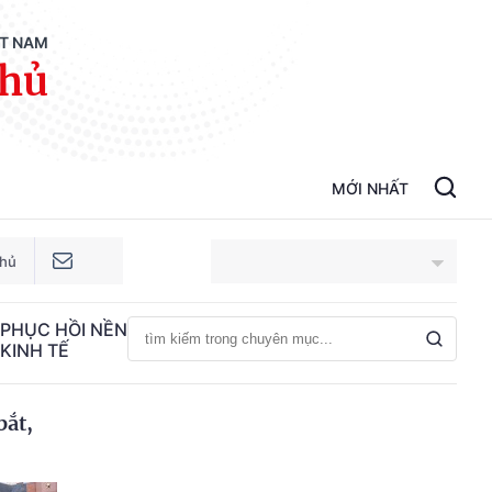
ỆT NAM
phủ
MỚI NHẤT
phủ
PHỤC HỒI NỀN
KINH TẾ
An Giang
Bắc Ninh
bắt,
Cao Bằng