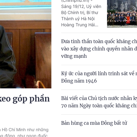
(Chinhphu.vn) -
Sáng 19/12, Uỷ viên
Bộ Chính trị, Bí thư
Thành uỷ Hà Nội
Hoàng Trung Hải
đã đến dự Lễ kỷ
niệm 70 ngăm Ngày
Đưa tinh thần toàn quốc kháng c
Toàn quốc kháng
vào xây dựng chính quyền nhân 
chiến (19/12/1946-
19/12/2016) và 25
vững mạnh
năm thành lập Ban
liên lạc các chiến sĩ
Ký ức của người lính trinh sát về
yêu nước và cách
mạng bị địch bắt, tù
Đông năm 1946
đày tại nhà lao Hoả
Lò, Hà Nội.
keo góp phần
Bài viết của Chủ tịch nước nhân 
70 năm Ngày toàn quốc kháng ch
Bản hùng ca mùa Đông bất tử
ch Hồ Chí Minh như những
sống động, như ngọn đuốc