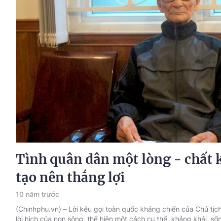
Tình quân dân một lòng - chất 
tạo nên thắng lợi
10 năm trước
(Chinhphu.vn) – Lời kêu gọi toàn quốc kháng chiến của Chủ tị
lời hịch của non sông, thể hiện một cách cụ thể, khảng khái, 