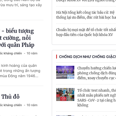
ĐBQH Khóa XV với 499 người trúng 
 vừa mưu trí, sáng tạo xây
Hà Nội tổng kết công tác bầu cử: Hệ
thống lại ưu điểm, đúc rút bài học h
 - biểu tượng
Chuẩn bị mọi mặt để tổ chức tốt nhấ
họp đầu tiên của Quốc hội khóa XV
ật cường, nỗi
với quân Pháp
ốc kháng chiến
10 năm
CHỐNG DỊCH NHƯ CHỐNG GIẶC
i kinh hoàng của quân
Chuyển hướng chiến lư
ột trong những ấn tượng
phòng chống dịch đúng
 mùa Đông năm 1946...
điểm, xoay chuyển cục 
Tổ chức test nhanh, t
nhất mẫu phiếu xét ng
i Thủ đô
SARS-CoV-2 tại cảng 
ốc kháng chiến
10 năm
không