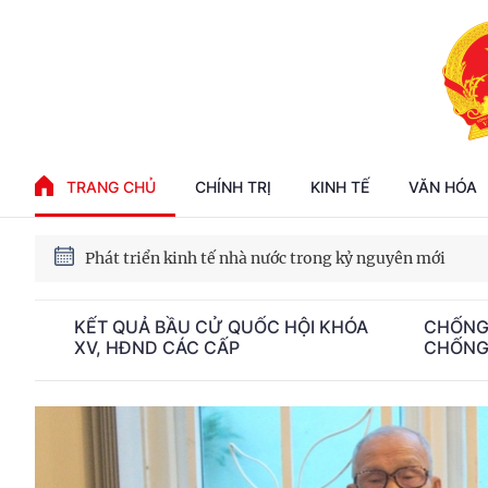
Phát triển kinh tế nhà nước trong kỷ nguyên mới
100 ngày xử lý các điểm nghẽn về chuyển đổi số
TRANG CHỦ
CHÍNH TRỊ
KINH TẾ
VĂN HÓA
Phát triển nhà ở cho thuê - Trụ cột chiến lược, lâu dài
Phát triển kinh tế nhà nước trong kỷ nguyên mới
KẾT QUẢ BẦU CỬ QUỐC HỘI KHÓA
CHỐNG
XV, HĐND CÁC CẤP
CHỐNG 