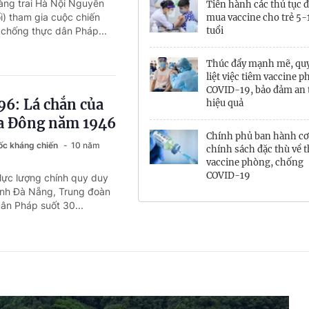
àng trai Hà Nội Nguyễn
Tiến hành các thủ tục 
i) tham gia cuộc chiến
mua vaccine cho trẻ 5-
chống thực dân Pháp...
tuổi
Thúc đẩy mạnh mẽ, qu
liệt việc tiêm vaccine 
COVID-19, bảo đảm an 
96: Lá chắn của
hiệu quả
a Đông năm 1946
Chính phủ ban hành cơ
ốc kháng chiến
10 năm
chính sách đặc thù về 
vaccine phòng, chống
COVID-19
 lực lượng chính quy duy
ành Đà Nẵng, Trung đoàn
ân Pháp suốt 30...