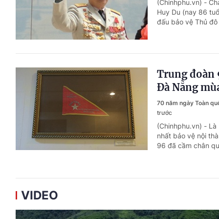
(Chinhphu.vn) - Ch
Huy Du (nay 86 tuổ
đấu bảo vệ Thủ đô 
Trung đoàn 
Đà Nẵng mù
70 năm ngày Toàn qu
trước
(Chinhphu.vn) - Là
nhất bảo vệ nội th
96 đã cầm chân qu
VIDEO