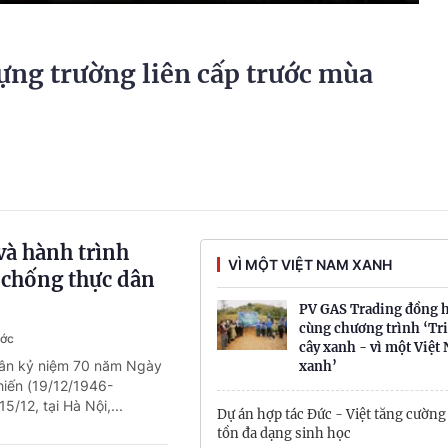
ựng trường liên cấp trước mùa
và hành trình
VÌ MỘT VIỆT NAM XANH
 chống thực dân
PV GAS Trading đồng 
cùng chương trình ‘Tr
ước
cây xanh - vì một Việt
hân kỷ niệm 70 năm Ngày
xanh’
hiến (19/12/1946-
5/12, tại Hà Nội,...
Dự án hợp tác Đức - Việt tăng cường
tồn đa dạng sinh học