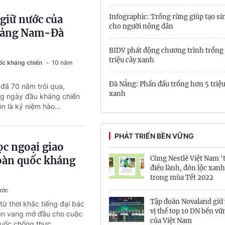
Infographic: Trồng rừng giúp tạo si
giữ nước của
cho người nông dân
uảng Nam-Đà
BIDV phát động chương trình trồng 
triệu cây xanh
ốc kháng chiến
10 năm
Đà Nẵng: Phấn đấu trồng hơn 5 triệu
 đã 70 năm trôi qua,
xanh
ng ngày đầu kháng chiến
n là kỷ niệm hào...
PHÁT TRIỂN BỀN VỮNG
c ngoại giao
toàn quốc kháng
Cùng Nestlé Việt Nam '
điều lành, đón lộc xanh
trong mùa Tết 2022
ước
Tập đoàn Novaland giữ
từ thời khắc tiếng đại bác
vị thế top 10 DN bền vữ
rền vang mở đầu cho cuộc
của Việt Nam
uốc chống thực...