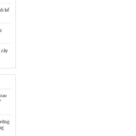
nh kế
1
 cây
trao
'
 vững
ng