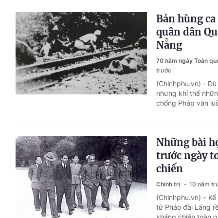
Bản hùng ca 
quân dân Q
Nẵng
70 năm ngày Toàn qu
trước
(Chinhphu.vn) - Dù
nhưng khí thế nhữ
chống Pháp vẫn luô
Những bài họ
trước ngày 
chiến
Chính trị
10 năm tr
(Chinhphu.vn) – Kể 
từ Pháo đài Láng 
kháng chiến toàn q