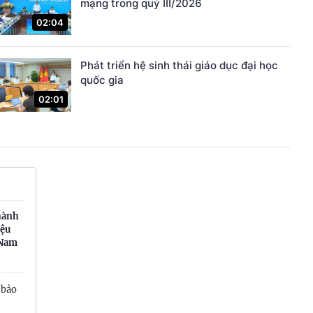
mạng trong quý III/2026
02:04
Phát triển hệ sinh thái giáo dục đại học
quốc gia
02:01
hành
iệu
 Nam
 bảo