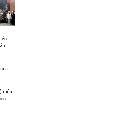
Cà Mau
Cần Thơ
Điện Biên
Đà Nẵng
hiến
dân
Đắk Lắk
Đồng Nai
 mùa
Đồng Tháp
Gia Lai
kỷ niệm
Hà Nội
iến
Hồ Chí Minh
Hà Tĩnh