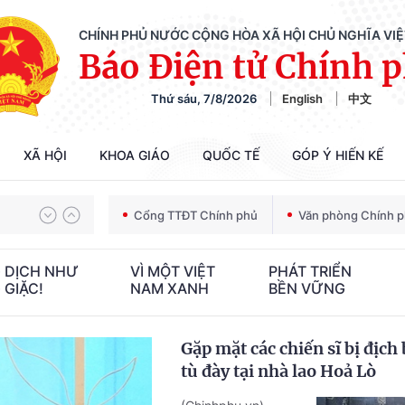
CHÍNH PHỦ NƯỚC CỘNG HÒA XÃ HỘI CHỦ NGHĨA VI
Báo Điện tử Chính 
Chiến dịch 500 ngày đêm tìm kiếm, quy tập và xác định danh tính hài cốt liệt sĩ
Thứ sáu, 7/8/2026
English
中文
Bảo vệ nền tảng tư tưởng của Đảng trong kỷ nguyên phát triển mới
XÃ HỘI
KHOA GIÁO
QUỐC TẾ
GÓP Ý HIẾN KẾ
Cổng TTĐT Chính phủ
Văn phòng Chính 
Chiến dịch 500 ngày đêm tìm kiếm, quy tập và xác định danh tính hài cốt liệt sĩ
 DỊCH NHƯ
VÌ MỘT VIỆT
PHÁT TRIỂN
GIẶC!
NAM XANH
BỀN VỮNG
Gặp mặt các chiến sĩ bị địch 
tù đày tại nhà lao Hoả Lò