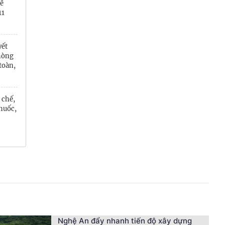
để
11
yết
phòng
toàn,
 chế,
thuốc,
Nghệ An đẩy nhanh tiến độ xây dựng