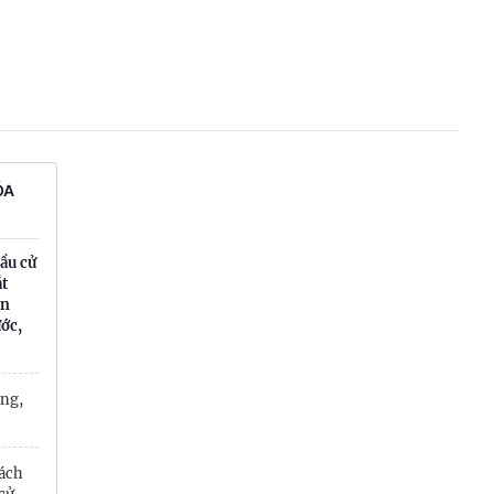
Hưng Yên
Hải Phòng
Khánh Hòa
Lai Châu
ÓA
Lào Cai
ầu cử
Lâm Đồng
ắt
ân
Lạng Sơn
ớc,
Nghệ An
ẳng,
Ninh Bình
Phú Thọ
cách