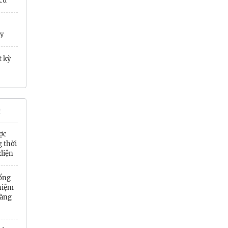
cử
Quảng Ngãi
Quảng Ninh
ay
Quảng Trị
t kỳ
Sơn La
Thanh Hóa
!
Thái Nguyên
ợc
Thừa Thiên Huế
 thời
diện
Tuyên Quang
hống
Tây Ninh
hiệm
hàng
Vĩnh Long