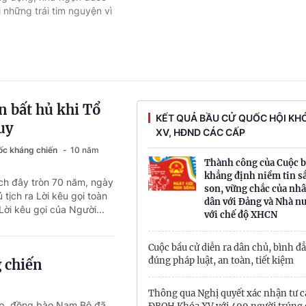
i những trái tim nguyện vì
 bất hủ khi Tổ
KẾT QUẢ BẦU CỬ QUỐC HỘI KH
uy
XV, HĐND CÁC CẤP
ốc kháng chiến
10 năm
Thành công của Cuộc b
khẳng định niềm tin s
ch đây tròn 70 năm, ngày
son, vững chắc của nh
tịch ra Lời kêu gọi toàn
dân với Đảng và Nhà nư
ời kêu gọi của Người...
với chế độ XHCN
Cuộc bầu cử diễn ra dân chủ, bình đ
đúng pháp luật, an toàn, tiết kiệm
 chiến
Thông qua Nghị quyết xác nhận tư 
 đồng bào Nam Bộ đã