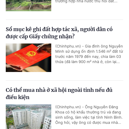
trường hợp nhà nước thu hồi đất...
Sổ mục kê ghi đất hợp tác xã, người dân có
được cấp Giấy chứng nhận?
(Chinhphu.vn) - Gia đình ông Nguyễn
Minh sử dụng ổn định 1.546 m² đất từ
trước năm 1979 đến nay, chia làm 03
thửa (đã làm 900 m² nhà ở, còn lại...
Có thể mua nhà ở xã hội ngoài tỉnh nếu đủ
điều kiện
(Chinhphu.vn) - Ông Nguyễn Đăng
Khoa có hộ khẩu thường trú và đang
sinh sống, làm việc tại tỉnh Ninh Bình.
Ông hỏi, vậy ông có được mua nhà...