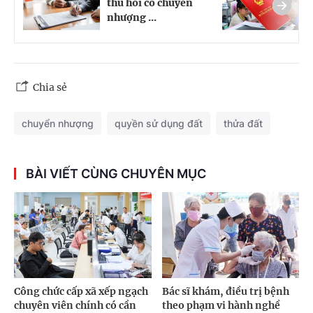
thu hồi có chuyển
n
nhượng ...
c
Chia sẻ
chuyển nhượng
quyền sử dụng đất
thửa đất
BÀI VIẾT CÙNG CHUYÊN MỤC
Công chức cấp xã xếp ngạch
Bác sĩ khám, điều trị bệnh
chuyên viên chính có cần
theo phạm vi hành nghề