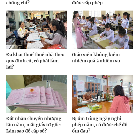
chứng chỉ?
được cấp phép
Đã khai thuế thuê nhà theo
Giáo viên không kiêm
quy định cũ, có phải làm
nhiệm quá 2 nhiệm vụ
lại?
Đất nhận chuyển nhượng
Bị ốm trùng ngày nghỉ
lâu năm, mất giấy tờ gốc:
phép năm, có được chế độ
Làm sao để cấp sổ?
ốm đau?