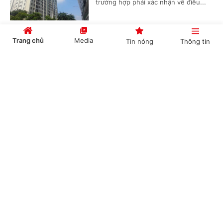
trường hợp phải xác nhận về điều...
Trang chủ
Media
Tin nóng
Thông tin
Chuyển quyền sử dụng đất trước, xóa thế chấp
sau có được không?
Cổng TTĐT Chính phủ
English
中文
(Chinhphu.vn) - Điều kiện thực hiện
quyền của người sử dụng đất được
quy định tại Điều 45 Luật Đất đai,
trong đó không có quy định điều...
Chuyên mục
Khi nào UBND cấp xã phải tổ chức hội nghị
CHÍNH TRỊ
KINH TẾ
chung cư thay chủ đầu tư?
VĂN HÓA
XÃ HỘI
(Chinhphu.vn) - Theo quy định,
chung cư nơi ông Lê Minh Khang
KHOA GIÁO
QUỐC TẾ
(TPHCM) sinh sống phải tổ chức Hội
nghị nhà chung cư lần đầu trước...
GÓP Ý HIẾN KẾ