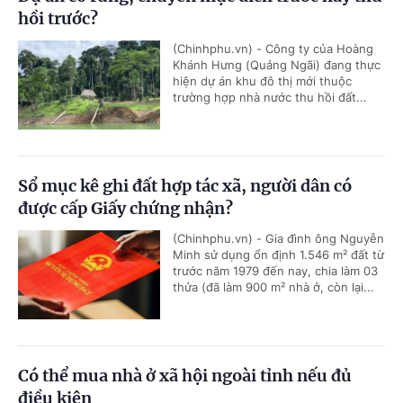
hồi trước?
(Chinhphu.vn) - Công ty của Hoàng
Khánh Hưng (Quảng Ngãi) đang thực
hiện dự án khu đô thị mới thuộc
trường hợp nhà nước thu hồi đất...
Sổ mục kê ghi đất hợp tác xã, người dân có
được cấp Giấy chứng nhận?
(Chinhphu.vn) - Gia đình ông Nguyễn
Minh sử dụng ổn định 1.546 m² đất từ
trước năm 1979 đến nay, chia làm 03
thửa (đã làm 900 m² nhà ở, còn lại...
Có thể mua nhà ở xã hội ngoài tỉnh nếu đủ
điều kiện