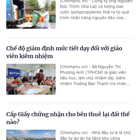
(Chinhphu.vn) - Công ty ông Nguyễn
Đức Thịnh (Gia Lai) có lượng bao
cước (polypropylene) thải ra từ quá
trình nhận hàng nguyên liệu của...
Chế độ giảm định mức tiết dạy đối với giáo
viên kiêm nhiệm
(Chinhphu.vn) - Bà Nguyễn Thị
Phương Anh (TPHCM) là giáo viên
tiểu học, làm chủ nhiệm lớp, kiêm
nhiệm Trưởng Ban Thanh tra nhân...
Cấp Giấy chứng nhận cho bên thuê lại đất thế
nào?
(Chinhphu.vn) - Nhà đầu tư A là chủ
đầu tư dự án hạ tầng khu công