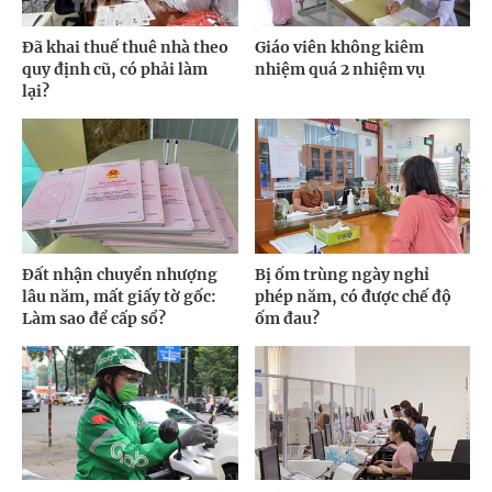
Đã khai thuế thuê nhà theo
Giáo viên không kiêm
quy định cũ, có phải làm
nhiệm quá 2 nhiệm vụ
lại?
Đất nhận chuyển nhượng
Bị ốm trùng ngày nghỉ
lâu năm, mất giấy tờ gốc:
phép năm, có được chế độ
Làm sao để cấp sổ?
ốm đau?