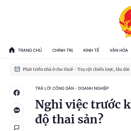
Phát triển kinh tế nhà nước trong kỷ nguyên mới
100 ngày xử lý các điểm nghẽn về chuyển đổi số
TRANG CHỦ
CHÍNH TRỊ
KINH TẾ
VĂN HÓA
Phát triển nhà ở cho thuê - Trụ cột chiến lược, lâu dài
Phát triển kinh tế nhà nước trong kỷ nguyên mới
TRẢ LỜI CÔNG DÂN - DOANH NGHIỆP
Nghỉ việc trước 
độ thai sản?