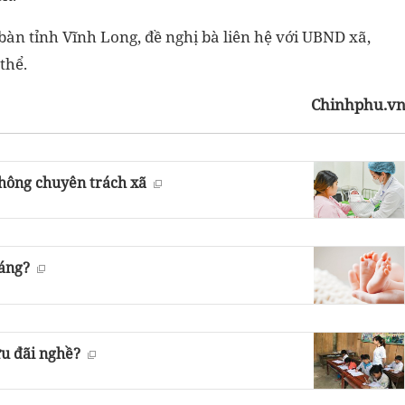
 bàn tỉnh Vĩnh Long, đề nghị bà liên hệ với UBND xã,
thể.
Chinhphu.v
không chuyên trách xã
háng?
ưu đãi nghề?