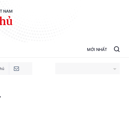
ỆT NAM
phủ
MỚI NHẤT
phủ
An Giang
Bắc Ninh
Cao Bằng