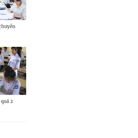
 chuyên
 quá 2