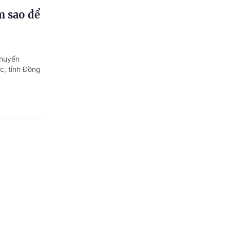
m sao để
chuyển
c, tỉnh Đồng
au?
 cho người
 được thông