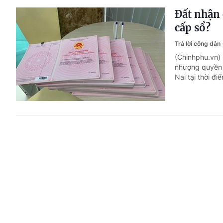
Đất nhận 
cấp sổ?
Trả lời công dân
(Chinhphu.vn)
nhượng quyền 
Nai tại thời đi
Bị ốm trù
Trả lời công dân
(Chinhphu.vn)
lao động nghỉ
báo là đi làm.