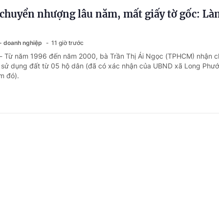
chuyển nhượng lâu năm, mất giấy tờ gốc: Là
 - doanh nghiệp
11 giờ trước
 - Từ năm 1996 đến năm 2000, bà Trần Thị Ái Ngọc (TPHCM) nhận 
sử dụng đất từ 05 hộ dân (đã có xác nhận của UBND xã Long Phướ
ểm đó).
ng ngày nghỉ phép năm, có được chế độ ốm đ
 - doanh nghiệp
1 ngày trước
 - Do đơn hàng không có nên công ty của bà Kim Ngân (Đồng Tháp)
 phép năm theo từng xưởng. Một số người đã nghỉ hết phép năm nên