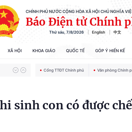
CHÍNH PHỦ NƯỚC CỘNG HÒA XÃ HỘI CHỦ NGHĨA VI
Báo Điện tử Chính 
Thứ sáu, 7/8/2026
English
中文
Chiến dịch 500 ngày đêm tìm kiếm, quy tập và xác định danh tính hài cốt liệt sĩ
XÃ HỘI
KHOA GIÁO
QUỐC TẾ
GÓP Ý HIẾN KẾ
Bảo vệ nền tảng tư tưởng của Đảng trong kỷ nguyên phát triển mới
Cổng TTĐT Chính phủ
Văn phòng Chính 
Chiến dịch 500 ngày đêm tìm kiếm, quy tập và xác định danh tính hài cốt liệt sĩ
khi sinh con có được chế