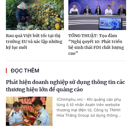
Rau quả Việt bứt tốc tại thị
TỔNG THUẬT: Tọa đàm
trường EU và xác lập những
“Nghị quyết 10: Phát triển
kỷ lục mới
hệ sinh thái FDI chất lượng
cao”
ĐỌC THÊM
Phát hiện doanh nghiệp sử dụng thông tin các
thương hiệu lớn để quảng cáo
(Chinhphu.vn) - Khi quảng cáo phụ
tùng ô tô nhãn Asahi trên website
thương mại điện tử, Công ty TNHH
Hòa Thắng Group sử dụng thông...