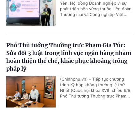
Yên, Hội đồng Doanh nghiệp vì sự
phát triển bền vững thuộc Liên đoàn
Thương mại và Công nghiệp Việt...
Phó Thủ tướng Thường trực Phạm Gia Túc:
Sửa đổi 3 luật trong lĩnh vực ngân hàng nhằm
hoàn thiện thể chế, khắc phục khoảng trống
pháp lý
(Chinhphu.vn) - Tiếp tục chương
trình Kỳ họp không thường lệ thứ
Nhất (Quốc hội khóa XVI), chiều 6/8,
Phó Thủ tướng Thường trực Phạm...
Cổng TTĐT Chính phủ
English
中文
Đề xuất chính sách ưu tiên, ưu đãi trong đấu
thầu, mua sắm hàng hoá xuất xứ trong nước
Trang chủ
Media
Tin nóng
Thông tin