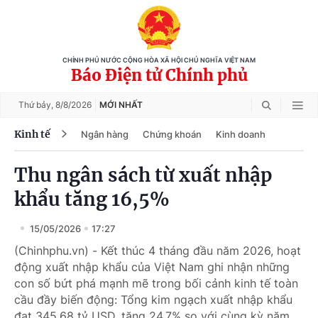
CHÍNH PHỦ NƯỚC CỘNG HÒA XÃ HỘI CHỦ NGHĨA VIỆT NAM
Báo Điện tử Chính phủ
Thứ bảy,
8/8/2026
MỚI NHẤT
Kinh tế
Ngân hàng
Chứng khoán
Kinh doanh
Thu ngân sách từ xuất nhập
khẩu tăng 16,5%
15/05/2026
17:27
(Chinhphu.vn) - Kết thúc 4 tháng đầu năm 2026, hoạt
động xuất nhập khẩu của Việt Nam ghi nhận những
con số bứt phá mạnh mẽ trong bối cảnh kinh tế toàn
cầu đầy biến động: Tổng kim ngạch xuất nhập khẩu
đạt 345,68 tỷ USD, tăng 24,7% so với cùng kỳ năm